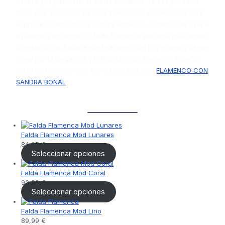
belleza y la pasión de la moda flamenca. Ya sea para una
feria, una actuación de baile flamenco o simplemente para
expresar tu amor por la cultura andaluza, estamos aquí para
ayudarte a encontrar la falda flamenca perfecta que refleje
tu estilo único. Explora nuestra selección hoy mismo y déjate
llevar por la elegancia y la tradición del flamenco español.
¡Viste con pasión, viste con estilo, viste con
FLAMENCO CON
SANDRA BONAL
Falda Flamenca Mod Lunares
84,95
€
Seleccionar opciones
Falda Flamenca Mod Coral
92,90
€
Seleccionar opciones
Falda Flamenca Mod Lirio
89,99
€