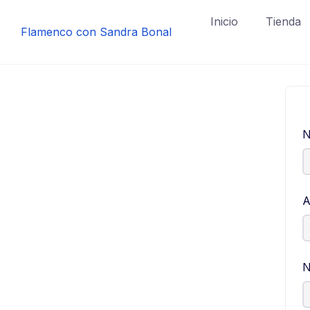
Saltar
Inicio
Tienda
al
Flamenco con Sandra Bonal
contenido
N
A
N